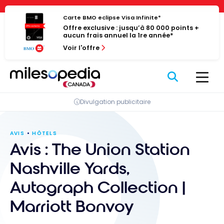
Passer
Panneau de gestion des cookies
au
Carte BMO eclipse Visa Infinite*
Offre exclusive : jusqu’à 80 000 points +
contenu
aucun frais annuel la 1re année*
Voir l'offre
Divulgation publicitaire
AVIS
HÔTELS
Avis : The Union Station
Nashville Yards,
Autograph Collection |
Marriott Bonvoy