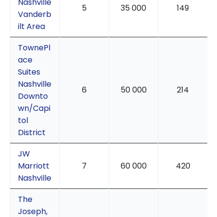
Nashville
5
35 000
149
Vanderb
ilt Area
TownePl
ace
Suites
Nashville
6
50 000
214
Downto
wn/Capi
tol
District
JW
Marriott
7
60 000
420
Nashville
The
Joseph,