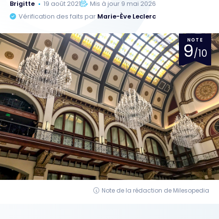
Brigitte
19 août 2021
Mis à jour 9 mai 2026
Vérification des faits par
Marie-Ève Leclerc
NOTE
9
/10
Note de la rédaction de Milesopedia