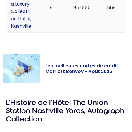
a Luxury
8
85 000
558
Collecti
on Hotel,
Nashville
Les meilleures cartes de crédit
Marriott Bonvoy - Août 2026
Les meilleures
cartes de
L’Histoire de l’Hôtel The Union
crédit Marriott
Bonvoy - Août
Station Nashville Yards, Autograph
2026
Collection