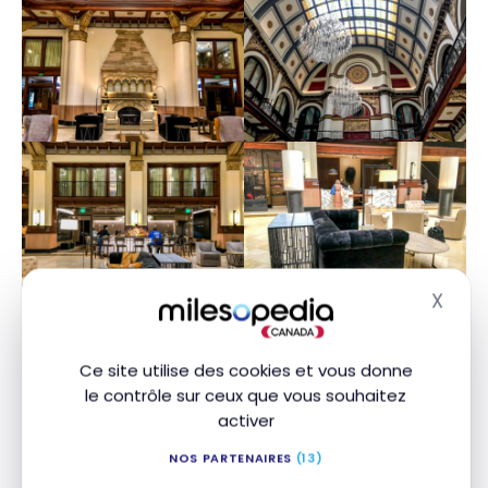
X
Masq
En retrait dans le hall, l’emplacement du bar-resto
ERGO faisait jadis office de guichets. Il affiche
Ce site utilise des cookies et vous donne
désormais bien en avant-plan sa collection de
le contrôle sur ceux que vous souhaitez
whisky.
activer
NOS PARTENAIRES
(13)
C’est là et sur quelques tables dans le hall qu’on