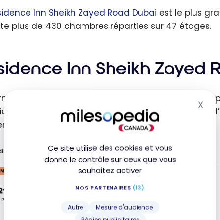
sidence Inn Sheikh Zayed Road Dubai
est le plus gr
e plus de 430 chambres réparties sur 47 étages.
sidence Inn Sheikh Zayed R
rner au
Residence Inn Sheikh Zayed Road
avec les p
X
Mas
riode pour une suite à 1 chambre. En argent, le prix 
entre 115$ et 370$ CAD).
Ce site utilise des cookies et vous
donne le contrôle sur ceux que vous
souhaitez activer
NOS PARTENAIRES
(13)
Autre
Mesure d'audience
Régies publicitaires