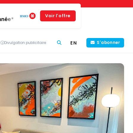
Voir l'offre
année*
EN
S'abonner
Divulgation publicitaire