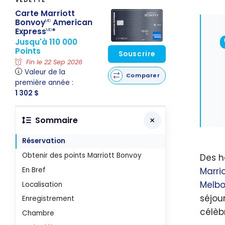
Carte Marriott
Bonvoy
American
MD
Express
*
MD
Jusqu'à 110 000
Points
Souscrire
Fin le 22 Sep 2026
Valeur de la
Comparer
première année :
1 302 $
Sommaire
Réservation
Obtenir des points Marriott Bonvoy
Des h
Marri
En Bref
Melbo
Localisation
séjour
Enregistrement
célèb
Chambre