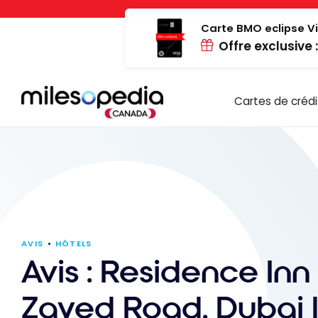
Passer
Panneau de gestion des cookies
au
Carte BMO eclipse Vi
Offre exclusive 
contenu
Cartes de crédi
AVIS
HÔTELS
Avis : Residence Inn
Zayed Road, Dubai 