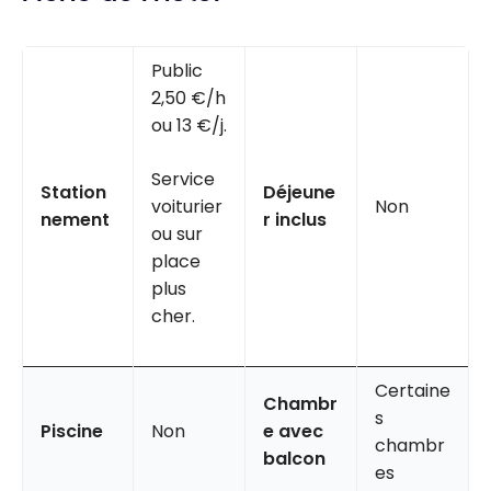
Public
2,50 €/h
ou 13 €/j.
Service
Station
Déjeune
voiturier
Non
nement
r inclus
ou sur
place
plus
cher.
Certaine
Chambr
s
Piscine
Non
e avec
chambr
balcon
es