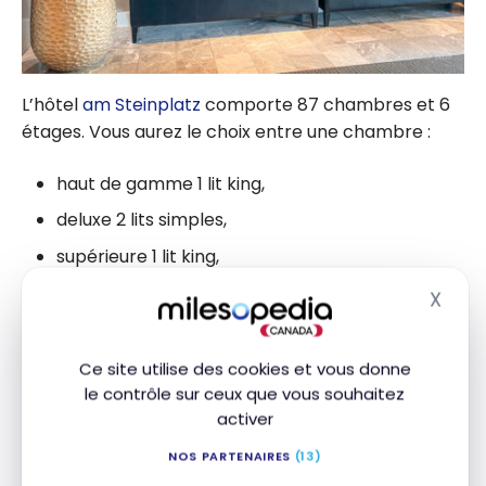
L’hôtel
am Steinplatz
comporte 87 chambres et 6
étages. Vous aurez le choix entre une chambre :
haut de gamme 1 lit king,
deluxe 2 lits simples,
supérieure 1 lit king,
supérieure 1 lit king avec balcon ;
X
Masq
ou encore une suite de type :
Ce site utilise des cookies et vous donne
le contrôle sur ceux que vous souhaitez
Junior 1 lit king,
activer
Deluxe 1 lit king,
NOS PARTENAIRES
(13)
avec balcon 1 lit king,