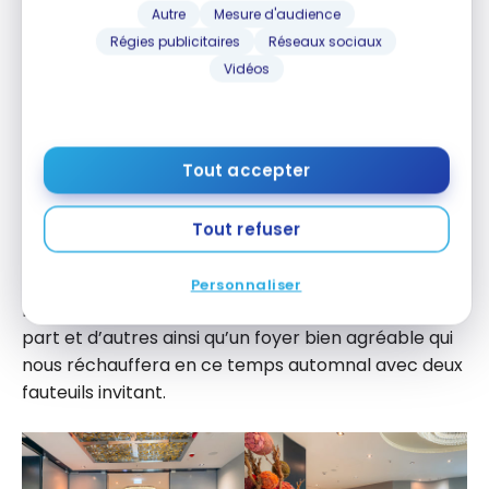
Autre
Mesure d'audience
avec sauna 1 lit king.
Régies publicitaires
Réseaux sociaux
Vidéos
Réception de l’hôtel
Une fois dans l’hôtel, nous arrivons dans un petit hall
Tout accepter
en longueur avec accès ouvert à la salle de
réception et de l’autre côté, au
Bar am Steinplatz
.
Des touches de rouge, de beige et de noirs donnent
Tout refuser
le ton.
Personnaliser
Des photos de stars de cinéma ornent les murs de
part et d’autres ainsi qu’un foyer bien agréable qui
nous réchauffera en ce temps automnal avec deux
fauteuils invitant.