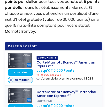
points par dollar
pour tous vos achats et
5 points
par dollar
dans les établissements Marriott. Et
chaque année, vous obtiendrez un certificat d’une
nuit d’hôtel gratuite (valeur de 35 000 points) ainsi
que 15 nuits-Élite comptant pour votre statut
Marriott Bonvoy.
CARTE DE CRÉDIT
COMMANDITÉ
Carte Marriott Bonvoy
American
MD
Express
*
MD
Jusqu'à 110 000 Points
Souscrire
Fin le 22 Sep 2026
Valeur de la première année :
1 302 $
Comparer
Carte Marriott Bonvoy
Entreprise
MD
American Express
*
MD
Carte PME
Jusqu'à 110 000 Points