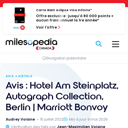
Passer
Panneau de gestion des cookies
au
Carte BMO eclipse Visa Infinite*
Offre exclusive : jusqu’à 80 000 points +
contenu
aucun frais annuel la 1re année*
Voir l'offre
Divulgation publicitaire
AVIS
HÔTELS
Avis : Hotel Am Steinplatz,
Autograph Collection,
Berlin | Marriott Bonvoy
Audrey Voisine
15 juillet 2022
Mis à jour 9 mai 2026
Vérification des faits par
Jean-Maximilien Voisine