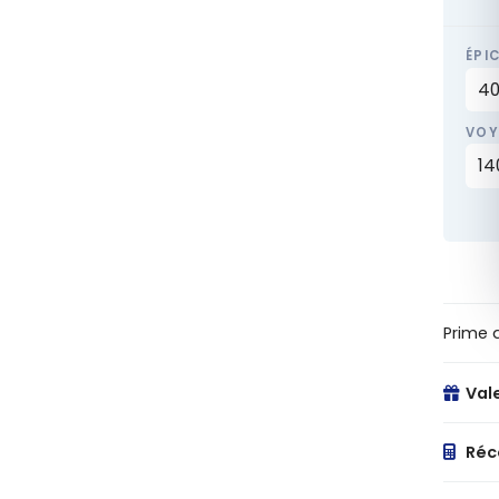
ÉPI
VOY
Prime 
Vale
Réc