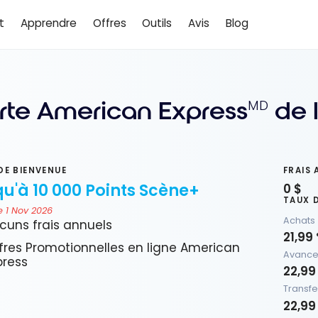
t
Apprendre
Offres
Outils
Avis
Blog
rte American Express
de 
MD
DE BIENVENUE
FRAIS 
u'à 10 000 Points Scène+
0 $
TAUX 
e 1 Nov 2026
Achats
cuns frais annuels
21,99
fres Promotionnelles en ligne American
Avance
press
22,99
Transfe
22,99