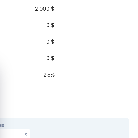
12 000 $
0 $
0 $
0 $
quer le bandeau des cookies
2.5%
ES