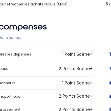
3 
pour effectuer les achats requis (Mois)
compenses
llar d'achats
1 Point Scène+
tes les dépenses
2 Points Scène+
sence
1 Point Scène+
panneurs
2 Points Scène+
nsport local
2 Points Scène+
ertissement