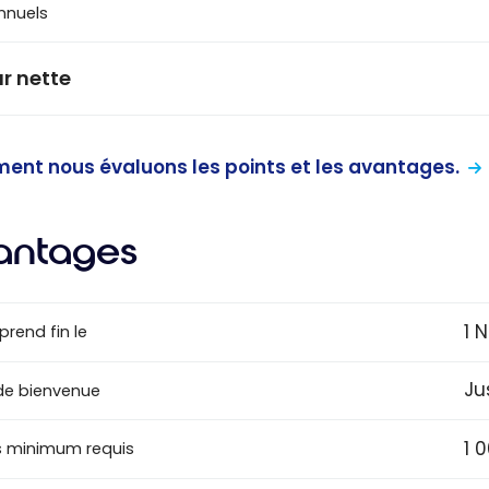
annuels
r nette
nt nous évaluons les points et les avantages.
antages
1 
 prend fin le
Ju
de bienvenue
1 
 minimum requis