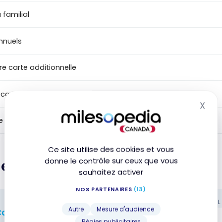
 familial
annuels
re carte additionnelle
 cartes additionnelles
X
Mas
de conversion en devises étrangères
Ce site utilise des cookies et vous
leur
donne le contrôle sur ceux que vous
souhaitez activer
NOS PARTENAIRES
(13)
VOS DÉPENSES MENSUELL
Autre
Mesure d'audience
alculer les récompenses
Régies publicitaires