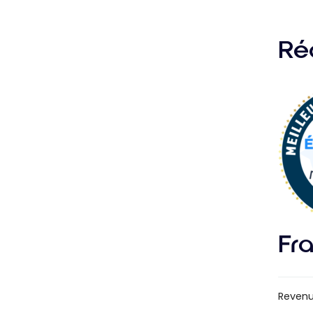
Ré
Fra
Revenu