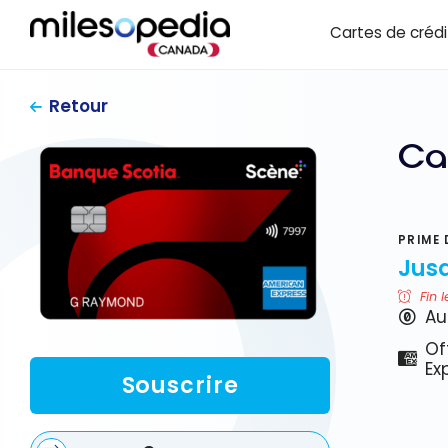
Passer
Panneau de gestion des cookies
Cartes de crédi
au
contenu
Retour
Ca
PRIME 
Jusq
Fin l
Au
Of
Ex
Souscrire