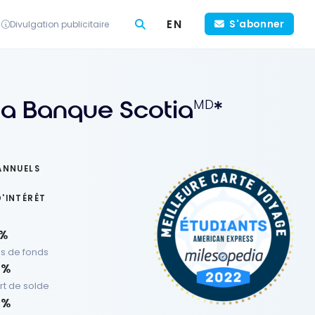
EN
S'abonner
Divulgation publicitaire
la Banque Scotia
*
MD
ANNUELS
D'INTÉRÊT
 %
s de fonds
 %
rt de solde
 %