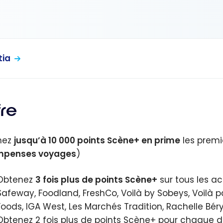
tia
fre
nez
jusqu’à 10 000 points Scène+ en prime
les premie
mpenses voyages
)
Obtenez
3 fois plus de points Scène+
sur tous les ac
Safeway, Foodland, FreshCo, Voilà by Sobeys, Voilà pa
Foods, IGA West, Les Marchés Tradition, Rachelle Bér
Obtenez 2 fois plus de points Scène+ pour chaque do