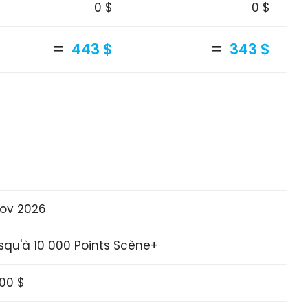
0 $
0 $
443 $
343 $
Nov 2026
squ'à 10 000 Points Scène+
000 $