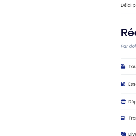
Délai 
Ré
Par do
Tou
Es
Dé
Tra
Div