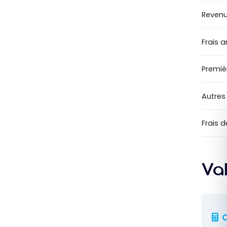
Revenu
Frais 
Premiè
Autres
Frais 
Va
C