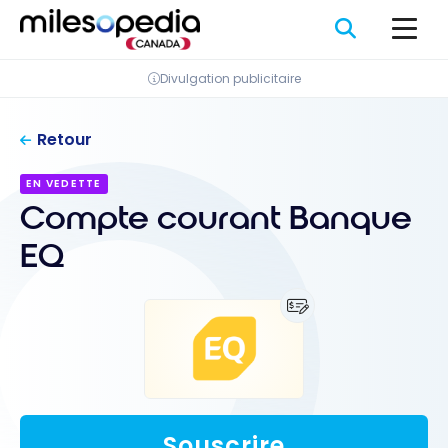
Passer
Panneau de gestion des cookies
au
contenu
Divulgation publicitaire
Retour
EN VEDETTE
Compte courant Banque
EQ
Souscrire