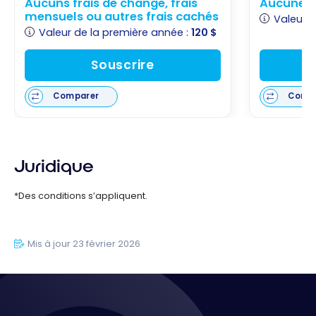
Aucuns frais de change, frais
Aucune o
mensuels ou autres frais cachés
Valeur d
Valeur de la première année :
120 $
Souscrire
Comparer
Comp
Juridique
*Des conditions s’appliquent.
Mis à jour 23 février 2026