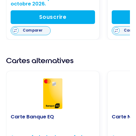
octobre 2026.
Souscrire
Comparer
Comp
Cartes alternatives
Carte Banque EQ
Carte Ne