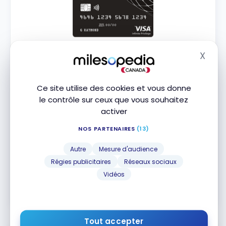
Carte Avion Visa Infinite Privilège RBC
X
Jusqu'à 70 000 Points Avion
Masq
Fin le 12 Août 2026
Valeur de la première année :
1 441 $
Ce site utilise des cookies et vous donne
le contrôle sur ceux que vous souhaitez
Transférez vos points vers des partenaires
activer
aériens
Excellentes Assurances
NOS PARTENAIRES
(13)
Accès aux Salons VIP
Autre
Mesure d'audience
Régies publicitaires
Réseaux sociaux
Souscrire
Vidéos
Comparer
En savoir plus
Tout accepter