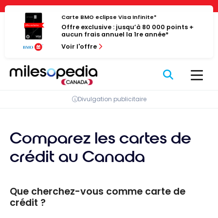
Passer
Panneau de gestion des cookies
au
Carte BMO eclipse Visa Infinite*
Offre exclusive : jusqu’à 80 000 points +
contenu
aucun frais annuel la 1re année*
Voir l'offre
Divulgation publicitaire
Comparez les cartes de
crédit au Canada
Que cherchez-vous comme carte de
crédit ?