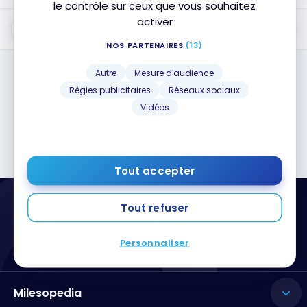
le contrôle sur ceux que vous souhaitez
activer
Personnalisez vos besoins ICI
NOS PARTENAIRES
(13)
Autre
Mesure d'audience
Régies publicitaires
Réseaux sociaux
Aucun résultat
Vidéos
Essayez de réinitialiser vos filtres
Tout accepter
Tout refuser
Personnaliser
Milesopedia