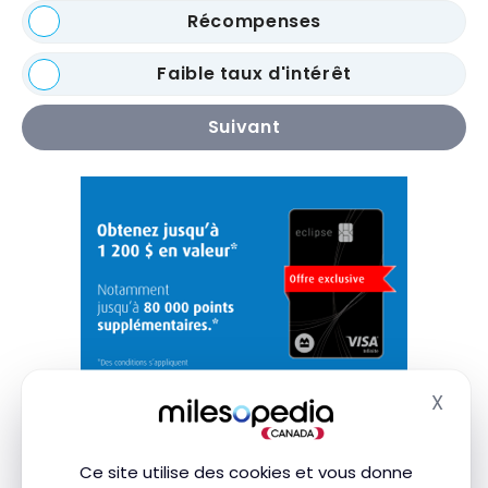
Récompenses
Faible taux d'intérêt
Suivant
X
Masq
Ce site utilise des cookies et vous donne
Note de la rédaction de Milesopedia