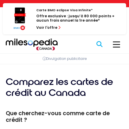
Passer
Panneau de gestion des cookies
au
Carte BMO eclipse Visa Infinite*
Offre exclusive : jusqu’à 80 000 points +
contenu
aucun frais annuel la 1re année*
Voir l'offre
Divulgation publicitaire
Comparez les cartes de
crédit au Canada
Que cherchez-vous comme carte de
crédit ?