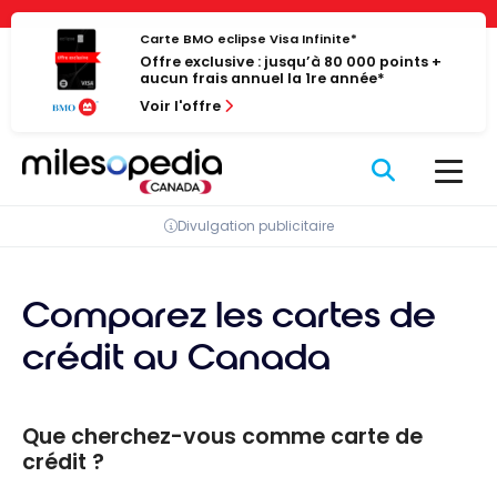
Passer
Panneau de gestion des cookies
au
Carte BMO eclipse Visa Infinite*
Offre exclusive : jusqu’à 80 000 points +
contenu
aucun frais annuel la 1re année*
Voir l'offre
Divulgation publicitaire
Comparez les cartes de
crédit au Canada
Que cherchez-vous comme carte de
crédit ?