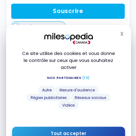
Souscrire
Comparer
En savoir plus
X
Masq
Ce site utilise des cookies et vous donne
le contrôle sur ceux que vous souhaitez
activer
NOS PARTENAIRES
(13)
Carte Mastercard
à approbation
MD
Autre
Mesure d'audience
garantie de Capital One
Régies publicitaires
Réseaux sociaux
Aucune offre de bienvenue
Vidéos
Approbation garantie*
Sans frais annuels
Acceptée chez Costco
Tout accepter