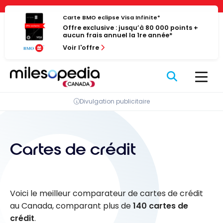
Passer
Panneau de gestion des cookies
au
Carte BMO eclipse Visa Infinite*
Offre exclusive : jusqu’à 80 000 points +
contenu
aucun frais annuel la 1re année*
Voir l'offre
Divulgation publicitaire
Cartes de crédit
Voici le meilleur comparateur de cartes de crédit
au Canada, comparant plus de
140 cartes de
crédit
.