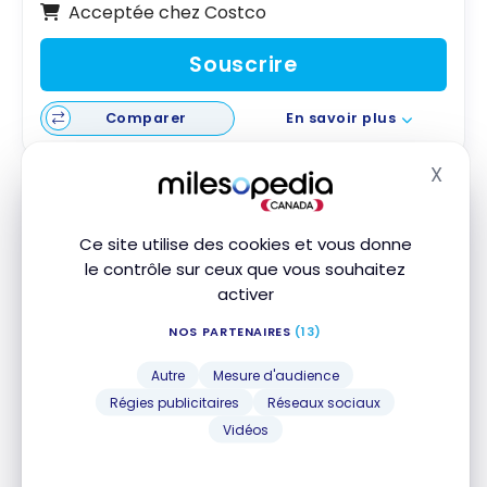
Acceptée chez Costco
Souscrire
Comparer
En savoir plus
X
Masq
Ce site utilise des cookies et vous donne
le contrôle sur ceux que vous souhaitez
activer
Carte Mastercard
PC
MD
MD
NOS PARTENAIRES
(13)
20 000 Points PC Optimum
Autre
Mesure d'audience
Valeur de la première année :
260 $
Régies publicitaires
Réseaux sociaux
Vidéos
Aucuns frais annuels
10 points par dollar sur tous les achats